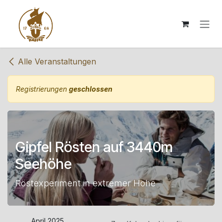
Zum Inhalt springen
Alle Veranstaltungen
Registrierungen
geschlossen
Gipfel Rösten auf 3440m
Seehöhe
Röstexperiment in extremer Höhe
April 2025