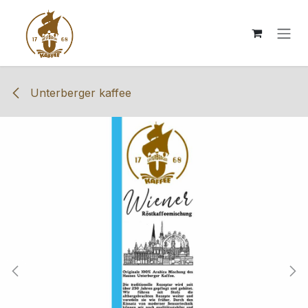
Zum Inhalt springen
Unterberger kaffee