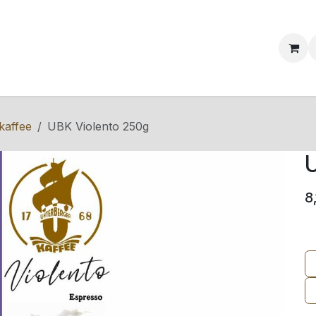
ervice & Info
Blog
Events
Kontakt
kaffee
UBK Violento 250g
U
8