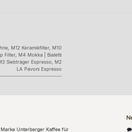
hne
,
M12 Keramikfilter
,
M10
 Filter
,
M4 Mokka | Bialetti
M3 Siebträger Espresso
,
M2
LA Pavoni Espresso
N
e Marke Unterberger Kaffee für