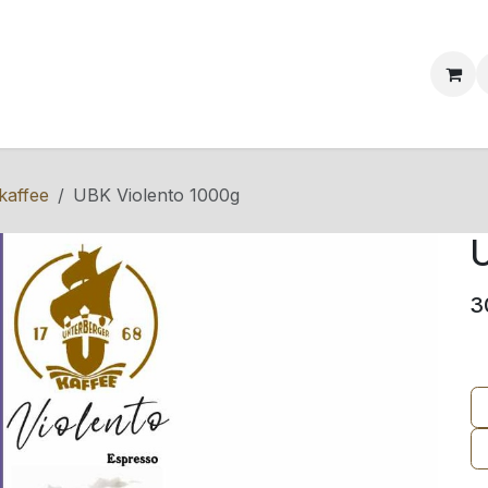
ervice & Info
Blog
Events
Kontakt
kaffee
UBK Violento 1000g
U
3