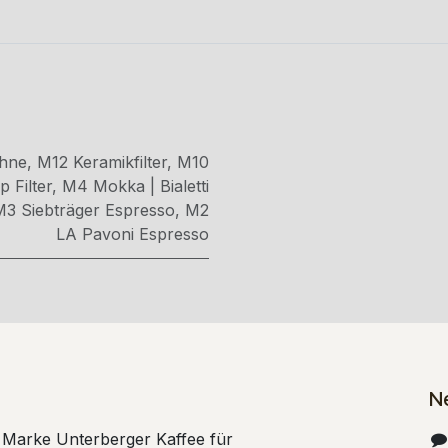
hne
,
M12 Keramikfilter
,
M10
 Filter
,
M4 Mokka | Bialetti
M3 Siebträger Espresso
,
M2
LA Pavoni Espresso
N
e Marke Unterberger Kaffee für