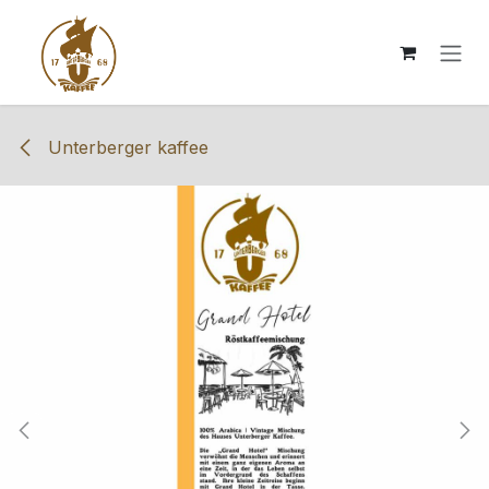
Zum Inhalt springen
Unterberger kaffee