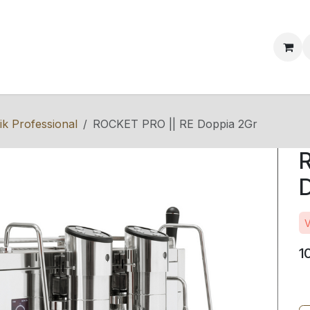
ervice & Info
Blog
Events
Kontakt
k Professional
ROCKET PRO || RE Doppia 2Gr
D
V
1