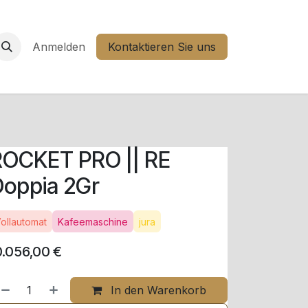
Anmelden
Kontaktieren Sie uns
ROCKET PRO || RE
oppia 2Gr
ollautomat
Kafeemaschine
jura
0.056,00
€
In den Warenkorb