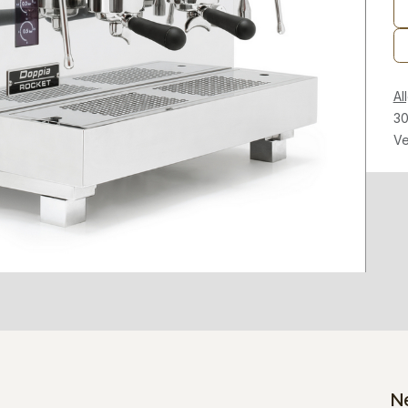
Al
30
Ve
N