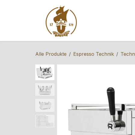
Zum Inhalt springen
Home
Shop
S
Alle Produkte
Espresso Technik
Techni