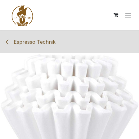
Zum Inhalt springen
Espresso Technik