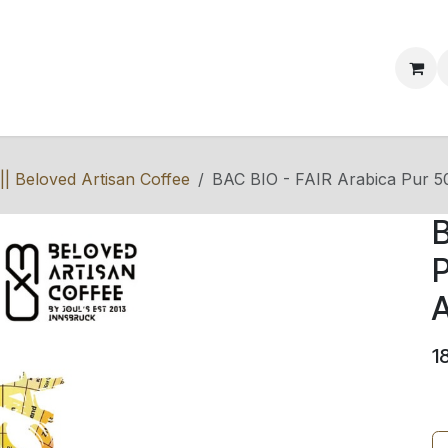
ervice & Info
Blog
Events
Kontakt
 || Beloved Artisan Coffee
BAC BIO - FAIR Arabica Pur 
B
A
1