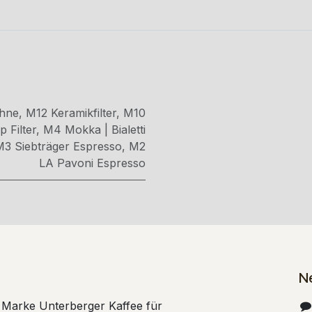
hne
,
M12 Keramikfilter
,
M10
 Filter
,
M4 Mokka | Bialetti
M3 Siebträger Espresso
,
M2
LA Pavoni Espresso
N
e Marke Unterberger Kaffee für