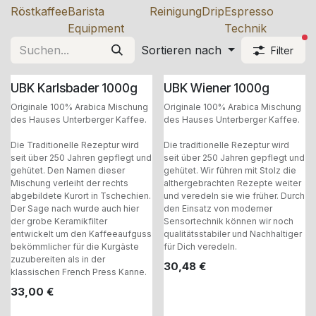
Röstkaffee
Barista
Reinigung
Drip
Espresso
Equipment
Technik
ak
Sortieren nach
Filter
UBK Karlsbader 1000g
UBK Wiener 1000g
Originale 100% Arabica Mischung
Originale 100% Arabica Mischung
des Hauses Unterberger Kaffee.
des Hauses Unterberger Kaffee.
Die Traditionelle Rezeptur wird
Die traditionelle Rezeptur wird
seit über 250 Jahren gepflegt und
seit über 250 Jahren gepflegt und
gehütet. Den Namen dieser
gehütet. Wir führen mit Stolz die
Mischung verleiht der rechts
althergebrachten Rezepte weiter
abgebildete Kurort in Tschechien.
und veredeln sie wie früher. Durch
Der Sage nach wurde auch hier
den Einsatz von moderner
der grobe Keramikfilter
Sensortechnik können wir noch
entwickelt um den Kaffeeaufguss
qualitätsstabiler und Nachhaltiger
bekömmlicher für die Kurgäste
für Dich veredeln.
zuzubereiten als in der
30,48
€
klassischen French Press Kanne.
33,00
€