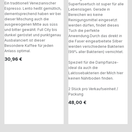
Ein traditionell Venezianischer
Superfasertuch ist super für alle
Espresso. Lento heißt gemütlich,
Lebenslagen. Gerade in
dementsprechend haben wir bei
Bereichen wo keine
dieser Mischung auch die
Reinigungsmittel eingesetzt
ausgewogenen Mitte aus süss
werden dürfen, findet dieses
und bitter gewählt. Full City bis
Tuch die perfekte
dunkel geröstet und punktgenau
Anwendung.Durch das direkt in
Ausbalanciert ist dieser
die Faser eingearbeitete Silber
Besondere Kaffee für jeden
werden verschiedene Bakterien
Anlass optimal.
(99% aller Bakterien) vernichtet.
30,96
€
Speziell für die Dampflanze-
ideal da auch die
Laktosebakterien der Milch hier
keinen Nährboden finden.
2 Stück pro Verkaufseinheit /
Packung
48,00
€