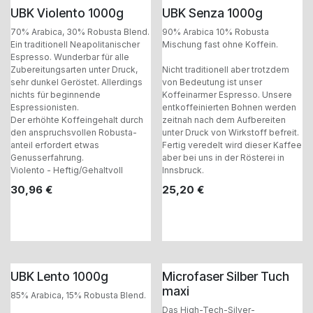
UBK Violento 1000g
UBK Senza 1000g
70% Arabica, 30% Robusta Blend.
90% Arabica 10% Robusta
Ein traditionell Neapolitanischer
Mischung fast ohne Koffein.
Espresso. Wunderbar für alle
Zubereitungsarten unter Druck,
Nicht traditionell aber trotzdem
sehr dunkel Geröstet. Allerdings
von Bedeutung ist unser
nichts für beginnende
Koffeinarmer Espresso. Unsere
Espressionisten.
entkoffeinierten Bohnen werden
Der erhöhte Koffeingehalt durch
zeitnah nach dem Aufbereiten
den anspruchsvollen Robusta-
unter Druck von Wirkstoff befreit.
anteil erfordert etwas
Fertig veredelt wird dieser Kaffee
Genusserfahrung.
aber bei uns in der Rösterei in
Violento - Heftig/Gehaltvoll
Innsbruck.
30,96
€
25,20
€
UBK Lento 1000g
Microfaser Silber Tuch
maxi
85% Arabica, 15% Robusta Blend.
Das High-Tech-Silver-