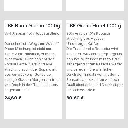
UBK Buon Giorno 1000g
UBK Grand Hotel 1000g
55% Arabica, 45% Robusta Blend.
90% Arabica 10% Robusta
Mischung des Hauses
Der schnellste Weg zum „Wach!“.
Unterberger Kaffee.
Diese Mischung ist nicht nur
Die Traditionelle Rezeptur wird
super zum Frühstück, er macht
seit über 250 Jahren gepflegt und
auch wach. Durch den soliden
gehütet. Wir führen mit Stolz die
Robusta Anteil verfügt diese
althergebrachten Rezepte weiter
Mischung auch über Superkraft
und veredeln Sie wie früher.
des Aufweckens. Genau der
Durch den Einsatz von moderner
richtige Kick am Morgen um fresh
Sensortechnik können wir noch
und fesch in den Tag zu starten.
Qualitätsstabiler und Nachhaltiger
Augen auf 8-) !
für Dich veredeln.
24,60
€
30,60
€