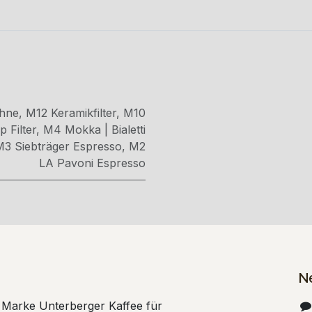
hne
,
M12 Keramikfilter
,
M10
 Filter
,
M4 Mokka | Bialetti
M3 Siebträger Espresso
,
M2
LA Pavoni Espresso
N
e Marke Unterberger Kaffee für