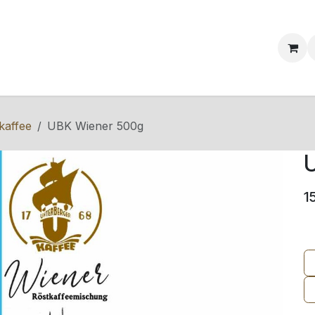
ervice & Info
Blog
Events
Kontakt
kaffee
UBK Wiener 500g
1