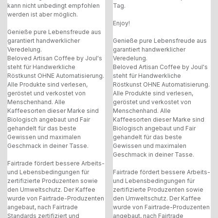
kann nicht unbedingt empfohlen
Tag.
werden ist aber möglich.
Enjoy!
Genieße pure Lebensfreude aus
garantiert handwerklicher
Genieße pure Lebensfreude aus
Veredelung.
garantiert handwerklicher
Beloved Artisan Coffee by Joul's
Veredelung.
steht für Handwerkliche
Beloved Artisan Coffee by Joul's
Röstkunst OHNE Automatisierung.
steht für Handwerkliche
Alle Produkte sind verlesen,
Röstkunst OHNE Automatisierung.
geröstet und verkostet von
Alle Produkte sind verlesen,
Menschenhand. Alle
geröstet und verkostet von
Kaffeesorten dieser Marke sind
Menschenhand. Alle
Biologisch angebaut und Fair
Kaffeesorten dieser Marke sind
gehandelt für das beste
Biologisch angebaut und Fair
Gewissen und maximalen
gehandelt für das beste
Geschmack in deiner Tasse.
Gewissen und maximalen
Geschmack in deiner Tasse.
Fairtrade fördert bessere Arbeits-
und Lebensbedingungen für
Fairtrade fördert bessere Arbeits-
zertifizierte Produzenten sowie
und Lebensbedingungen für
den Umweltschutz. Der Kaffee
zertifizierte Produzenten sowie
wurde von Fairtrade-Produzenten
den Umweltschutz. Der Kaffee
angebaut, nach Fairtrade
wurde von Fairtrade-Produzenten
Standards zertifiziert und
angebaut, nach Fairtrade