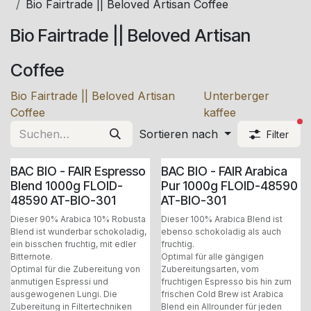
Bio Fairtrade || Beloved Artisan Coffee
Bio Fairtrade || Beloved Artisan
Coffee
Bio Fairtrade || Beloved Artisan
Unterberger
Coffee
kaffee
ak
Sortieren nach
Filter
BAC BIO - FAIR Espresso
BAC BIO - FAIR Arabica
Blend 1000g FLOID-
Pur 1000g FLOID-48590
48590 AT-BIO-301
AT-BIO-301
Dieser 90% Arabica 10% Robusta
Dieser 100% Arabica Blend ist
Blend ist wunderbar schokoladig,
ebenso schokoladig als auch
ein bisschen fruchtig, mit edler
fruchtig.
Bitternote.
Optimal für alle gängigen
Optimal für die Zubereitung von
Zubereitungsarten, vom
anmutigen Espressi und
fruchtigen Espresso bis hin zum
ausgewogenen Lungi. Die
frischen Cold Brew ist Arabica
Zubereitung in Filtertechniken
Blend ein Allrounder für jeden